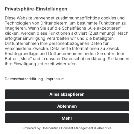
immer aktiv
Necessary cookies are absolutely essential for the website to
function properly. This category only includes cookies that ensures
basic functionalities and security features of the website. These
cookies do not store any personal information.
SPEICHERN & AKZEPTIEREN
Diese Website verwendet zustimmungspflichtige cookies und
Technologien von Drittanbietern, um bestimmte Funktionen zu
integrieren. Wenn Sie auf die Schaltfläche „Alle akzeptieren“
klicken, werden diese Funktionen aktiviert (Zustimmung).
Nach erfolgter Einwilligung verarbeiten wir und die beteiligten
Drittunternehmen Ihre personenbezogenen Daten für
verschiedene Zwecke. Detaillierte Informationen zu Zweck,
Rechtsgrundlage und Drittunternehmen finden Sie unter dem
Button „Mehr“ und in unserer Datenschutzerklärung. Sie
können Ihre Einwilligung jederzeit widerrufen.
ABLEHNEN
AKZEPTIEREN
MEHR
Powered by
&
Impressum
|
Datenschutzerklärung