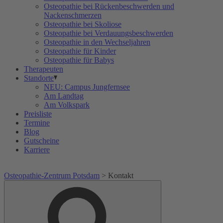
Osteopathie bei Rückenbeschwerden und
Nackenschmerzen
Osteopathie bei Skoliose
Osteopathie bei Verdauungsbeschwerden
Osteopathie in den Wechseljahren
Osteopathie für Kinder
Osteopathie für Babys
Therapeuten
Standorte
NEU: Campus Jungfernsee
Am Landtag
Am Volkspark
Preisliste
Termine
Blog
Gutscheine
Karriere
Osteopathie-Zentrum Potsdam
>
Kontakt
Suche
Suche
nach: