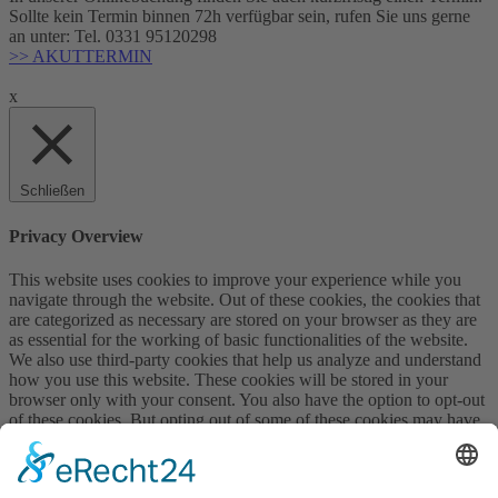
Sollte kein Termin binnen 72h verfügbar sein, rufen Sie uns gerne
an unter: Tel. ‎0331 95120298
>> AKUTTERMIN
x
Schließen
Privacy Overview
This website uses cookies to improve your experience while you
navigate through the website. Out of these cookies, the cookies that
are categorized as necessary are stored on your browser as they are
as essential for the working of basic functionalities of the website.
We also use third-party cookies that help us analyze and understand
how you use this website. These cookies will be stored in your
browser only with your consent. You also have the option to opt-out
of these cookies. But opting out of some of these cookies may have
an effect on your browsing experience.
Necessary
Necessary