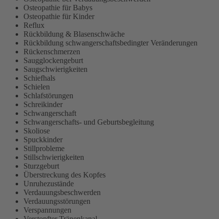
Osteopathie für Babys
Osteopathie für Kinder
Reflux
Rückbildung & Blasenschwäche
Rückbildung schwangerschaftsbedingter Veränderungen
Rückenschmerzen
Saugglockengeburt
Saugschwierigkeiten
Schiefhals
Schielen
Schlafstörungen
Schreikinder
Schwangerschaft
Schwangerschafts- und Geburtsbegleitung
Skoliose
Spuckkinder
Stillprobleme
Stillschwierigkeiten
Sturzgeburt
Überstreckung des Kopfes
Unruhezustände
Verdauungsbeschwerden
Verdauungsstörungen
Verspannungen
Verstopfter Tränenkanal