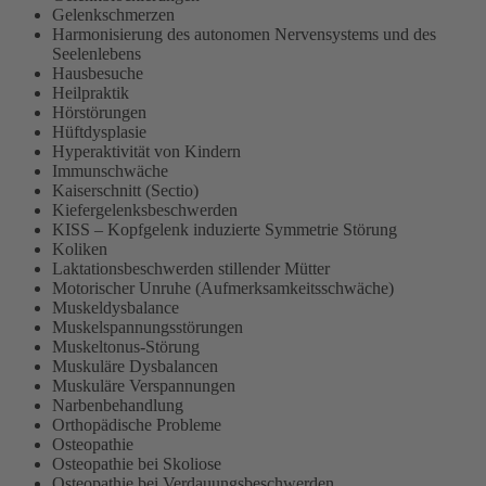
Gelenkschmerzen
Harmonisierung des autonomen Nervensystems und des
Seelenlebens
Hausbesuche
Heilpraktik
Hörstörungen
Hüftdysplasie
Hyperaktivität von Kindern
Immunschwäche
Kaiserschnitt (Sectio)
Kiefergelenksbeschwerden
KISS – Kopfgelenk induzierte Symmetrie Störung
Koliken
Laktationsbeschwerden stillender Mütter
Motorischer Unruhe (Aufmerksamkeitsschwäche)
Muskeldysbalance
Muskelspannungsstörungen
Muskeltonus-Störung
Muskuläre Dysbalancen
Muskuläre Verspannungen
Narbenbehandlung
Orthopädische Probleme
Osteopathie
Osteopathie bei Skoliose
Osteopathie bei Verdauungsbeschwerden