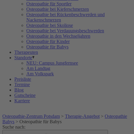
Osteopathie für Sportler
Osteopathie bei Kieferschmerzen
Osteopathie bei Rückenbeschwerden und
Nackenschmerzen
Osteopathie bei Skoliose
Osteopathie bei Verdauungsbeschwerden
Osteopathie in den Wechseljahren
Osteopathie für Kinder
Osteopathie für Babys
Therapeuten
Standorte
NEU: Campus Jungfernsee
Am Landtag
Am Volkspark
Preisliste
Termine
Blog
Gutscheine
Karriere
Osteopathie-Zentrum Potsdam
>
Therapie-Angebot
>
Osteopathie
Babys
>
Osteopathie für Babys
Suche nach: