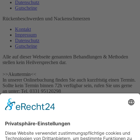
Datenschutz
Gutscheine
Rückenbeschwerden und Nackenschmerzen
Kontakt
Impressum
Datenschutz
Gutscheine
Alle auf dieser Webseite genannten Behandlungen & Methoden
stellen kein Heilversprechen dar.
>>Akuttermin<<
In unserer Onlinebuchung finden Sie auch kurzfristig einen Termin.
Sollte kein Termin binnen 72h verfügbar sein, rufen Sie uns gerne
an unter: Tel. ‎0331 95120298
>> AKUTTERMIN
x
Schließen