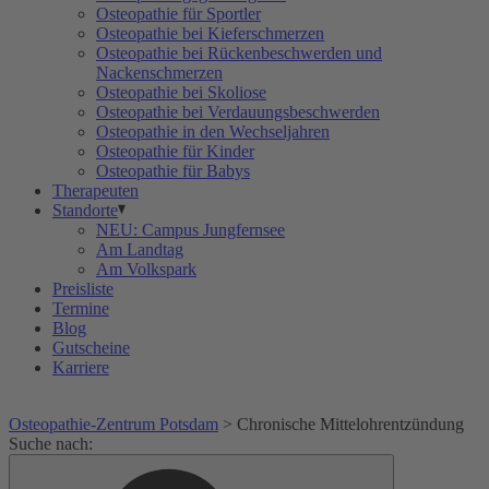
Osteopathie für Sportler
Osteopathie bei Kieferschmerzen
Osteopathie bei Rückenbeschwerden und
Nackenschmerzen
Osteopathie bei Skoliose
Osteopathie bei Verdauungsbeschwerden
Osteopathie in den Wechseljahren
Osteopathie für Kinder
Osteopathie für Babys
Therapeuten
Standorte
NEU: Campus Jungfernsee
Am Landtag
Am Volkspark
Preisliste
Termine
Blog
Gutscheine
Karriere
Osteopathie-Zentrum Potsdam
>
Chronische Mittelohrentzündung
Suche nach: