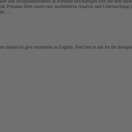
ker und Heilpraktikerinnen in Potsdam beschäftigen sich mit dem mens
tik Potsdam führt zuerst eine ausführliche Analyse und Untersuchung d
gie, …
 trained to give treatments in English. Feel free to ask for the thera