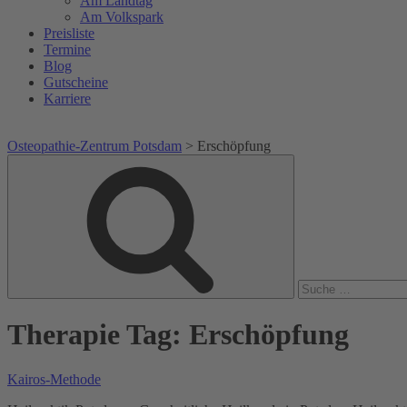
Am Landtag
Am Volkspark
Preisliste
Termine
Blog
Gutscheine
Karriere
Osteopathie-Zentrum Potsdam
>
Erschöpfung
Suche
Suche
nach:
Therapie Tag:
Erschöpfung
Kairos-Methode