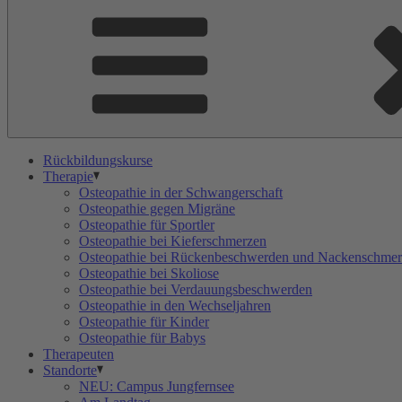
Rückbildungskurse
Therapie
Osteopathie in der Schwangerschaft
Osteopathie gegen Migräne
Osteopathie für Sportler
Osteopathie bei Kieferschmerzen
Osteopathie bei Rückenbeschwerden und Nackenschme
Osteopathie bei Skoliose
Osteopathie bei Verdauungsbeschwerden
Osteopathie in den Wechseljahren
Osteopathie für Kinder
Osteopathie für Babys
Therapeuten
Standorte
NEU: Campus Jungfernsee