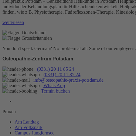
Heilpraktik Potsdam – Ganzheitliche Heilkunde in Potsdam Heilprakti
individueller Behandlungsplan für Hilfesuchende entwickelt. Heilprak
finden, wie z.B. Physiotherapie, Fußreflexzonen-Therapie, Kinesiolo
„Kairos-
weiterlesen
Methode“
You don't speak German? No problem at all.
Some of our employees are
Osteopathie-Zentrum Potsdam
(0331) 20 11 85 24
(0331) 20 11 85 24
info@osteopathie-praxis-potsdam.de
Whats App
Termin buchen
Praxen
Am Landtag
Am Volkspark
Campus Jungfernsee