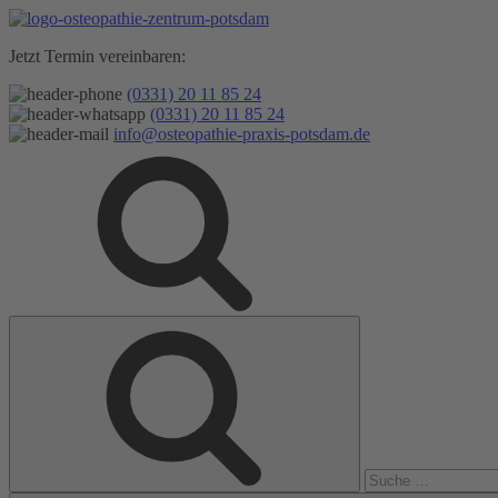
Zum
Inhalt
Jetzt Termin vereinbaren:
springen
(0331) 20 11 85 24
(0331) 20 11 85 24
info@osteopathie-praxis-potsdam.de
Suche
Suche
nach: