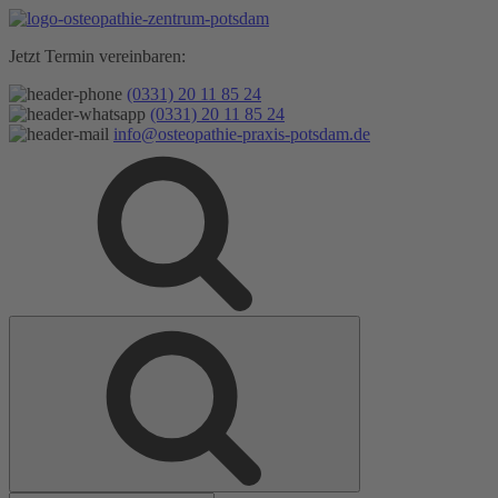
Zum
Inhalt
Jetzt Termin vereinbaren:
springen
(0331) 20 11 85 24
(0331) 20 11 85 24
info@osteopathie-praxis-potsdam.de
Suche
Suche
nach: