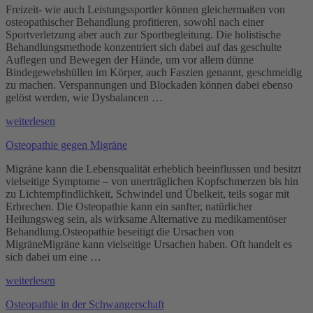
Freizeit- wie auch Leistungssportler können gleichermaßen von
osteopathischer Behandlung profitieren, sowohl nach einer
Sportverletzung aber auch zur Sportbegleitung. Die holistische
Behandlungsmethode konzentriert sich dabei auf das geschulte
Auflegen und Bewegen der Hände, um vor allem dünne
Bindegewebshüllen im Körper, auch Faszien genannt, geschmeidig
zu machen. Verspannungen und Blockaden können dabei ebenso
gelöst werden, wie Dysbalancen …
„Osteopathie
weiterlesen
für
Osteopathie gegen Migräne
Sportler“
Migräne kann die Lebensqualität erheblich beeinflussen und besitzt
vielseitige Symptome – von unerträglichen Kopfschmerzen bis hin
zu Lichtempfindlichkeit, Schwindel und Übelkeit, teils sogar mit
Erbrechen. Die Osteopathie kann ein sanfter, natürlicher
Heilungsweg sein, als wirksame Alternative zu medikamentöser
Behandlung.Osteopathie beseitigt die Ursachen von
MigräneMigräne kann vielseitige Ursachen haben. Oft handelt es
sich dabei um eine …
„Osteopathie
weiterlesen
gegen
Osteopathie in der Schwangerschaft
Migräne“