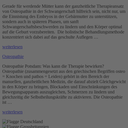
Gerade für werdende Mütter kann der ganzheitliche Therapieansatz
von Osteopathie in der Schwangerschaft hilfreich sein, nicht nur, um
die Einnistung des Embryos in der Gebärmutter zu unterstützen,
sondern auch in späteren Phasen, um sanft
Schwangerschaftsbeschwerden zu lindern und den Körper optimal
auf die Geburt vorzubereiten. Die holistische Behandlungsmethode
konzentriert sich dabei auf das geschulte Auflegen …
„Osteopathie
weiterlesen
in
Osteopathie
der
Schwangerschaft“
Osteopathie Potsdam: Was kann die Therapie bewirken?
Osteopathie (zusammengesetzt aus den griechischen Begriffen osteo
= Knochen und pathos = Leiden) gehört in den Bereich der
manuellen, ganzheitlichen Medizin, die darauf abzielt Gleichgewicht
in den Körper zu bringen, Blockaden und Einschränkungen des
Bewegungsapparats auszugleichen, Schmerzen zu lindern und
gleichzeitig die Selbstheilungskräfte zu aktivieren. Die Osteopathie
ist …
„Osteopathie“
weiterlesen