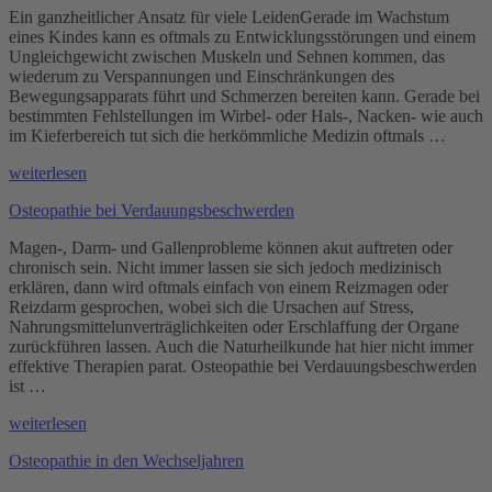
Ein ganzheitlicher Ansatz für viele LeidenGerade im Wachstum
eines Kindes kann es oftmals zu Entwicklungsstörungen und einem
Ungleichgewicht zwischen Muskeln und Sehnen kommen, das
wiederum zu Verspannungen und Einschränkungen des
Bewegungsapparats führt und Schmerzen bereiten kann. Gerade bei
bestimmten Fehlstellungen im Wirbel- oder Hals-, Nacken- wie auch
im Kieferbereich tut sich die herkömmliche Medizin oftmals …
„Osteopathie
weiterlesen
für
Osteopathie bei Verdauungsbeschwerden
Kinder
Potsdam“
Magen-, Darm- und Gallenprobleme können akut auftreten oder
chronisch sein. Nicht immer lassen sie sich jedoch medizinisch
erklären, dann wird oftmals einfach von einem Reizmagen oder
Reizdarm gesprochen, wobei sich die Ursachen auf Stress,
Nahrungsmittelunverträglichkeiten oder Erschlaffung der Organe
zurückführen lassen. Auch die Naturheilkunde hat hier nicht immer
effektive Therapien parat. Osteopathie bei Verdauungsbeschwerden
ist …
„Osteopathie
weiterlesen
bei
Osteopathie in den Wechseljahren
Verdauungsbeschwerden“