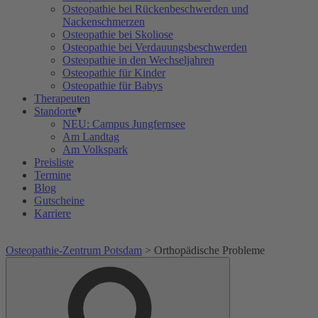
Osteopathie bei Rückenbeschwerden und
Nackenschmerzen
Osteopathie bei Skoliose
Osteopathie bei Verdauungsbeschwerden
Osteopathie in den Wechseljahren
Osteopathie für Kinder
Osteopathie für Babys
Therapeuten
Standorte
NEU: Campus Jungfernsee
Am Landtag
Am Volkspark
Preisliste
Termine
Blog
Gutscheine
Karriere
Osteopathie-Zentrum Potsdam
>
Orthopädische Probleme
Suche
Suche
nach: