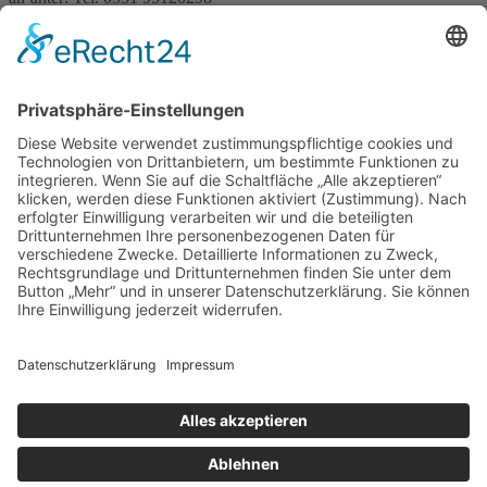
>> AKUTTERMIN
x
Schließen
Privacy Overview
This website uses cookies to improve your experience while you
navigate through the website. Out of these cookies, the cookies that
are categorized as necessary are stored on your browser as they are
as essential for the working of basic functionalities of the website.
We also use third-party cookies that help us analyze and understand
how you use this website. These cookies will be stored in your
browser only with your consent. You also have the option to opt-out
of these cookies. But opting out of some of these cookies may have
an effect on your browsing experience.
Necessary
Necessary
immer aktiv
Necessary cookies are absolutely essential for the website to