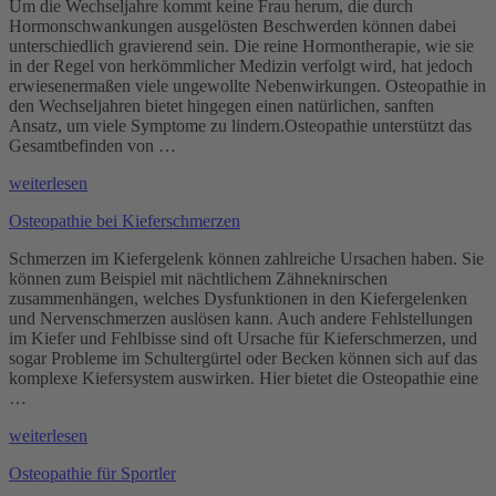
Um die Wechseljahre kommt keine Frau herum, die durch
Hormonschwankungen ausgelösten Beschwerden können dabei
unterschiedlich gravierend sein. Die reine Hormontherapie, wie sie
in der Regel von herkömmlicher Medizin verfolgt wird, hat jedoch
erwiesenermaßen viele ungewollte Nebenwirkungen. Osteopathie in
den Wechseljahren bietet hingegen einen natürlichen, sanften
Ansatz, um viele Symptome zu lindern.Osteopathie unterstützt das
Gesamtbefinden von …
„Osteopathie
weiterlesen
in
Osteopathie bei Kieferschmerzen
den
Wechseljahren“
Schmerzen im Kiefergelenk können zahlreiche Ursachen haben. Sie
können zum Beispiel mit nächtlichem Zähneknirschen
zusammenhängen, welches Dysfunktionen in den Kiefergelenken
und Nervenschmerzen auslösen kann. Auch andere Fehlstellungen
im Kiefer und Fehlbisse sind oft Ursache für Kieferschmerzen, und
sogar Probleme im Schultergürtel oder Becken können sich auf das
komplexe Kiefersystem auswirken. Hier bietet die Osteopathie eine
…
„Osteopathie
weiterlesen
bei
Osteopathie für Sportler
Kieferschmerzen“