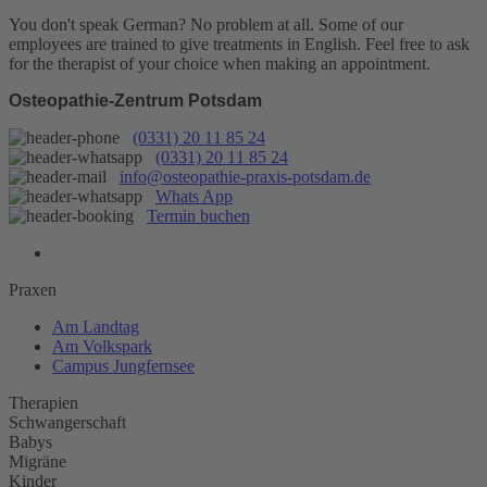
You don't speak German? No problem at all.
Some of our
employees are trained to give treatments in English. Feel free to ask
for the therapist of your choice when making an appointment.
Osteopathie-Zentrum Potsdam
(0331) 20 11 85 24
(0331) 20 11 85 24
info@osteopathie-praxis-potsdam.de
Whats App
Termin buchen
Praxen
Am Landtag
Am Volkspark
Campus Jungfernsee
Therapien
Schwangerschaft
Babys
Migräne
Kinder