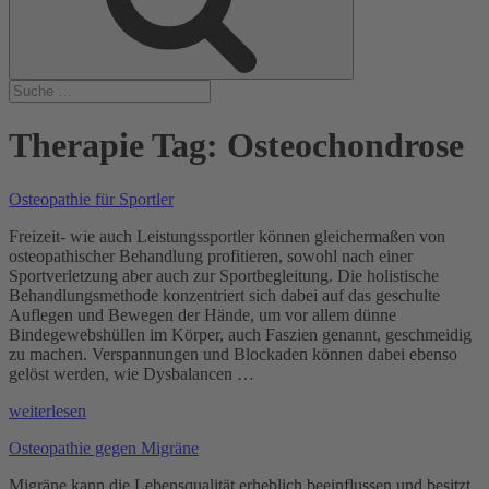
Therapie Tag:
Osteochondrose
Osteopathie für Sportler
Freizeit- wie auch Leistungssportler können gleichermaßen von
osteopathischer Behandlung profitieren, sowohl nach einer
Sportverletzung aber auch zur Sportbegleitung. Die holistische
Behandlungsmethode konzentriert sich dabei auf das geschulte
Auflegen und Bewegen der Hände, um vor allem dünne
Bindegewebshüllen im Körper, auch Faszien genannt, geschmeidig
zu machen. Verspannungen und Blockaden können dabei ebenso
gelöst werden, wie Dysbalancen …
„Osteopathie
weiterlesen
für
Osteopathie gegen Migräne
Sportler“
Migräne kann die Lebensqualität erheblich beeinflussen und besitzt