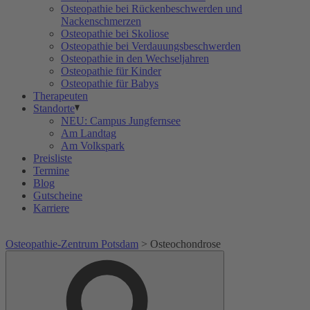
Osteopathie bei Rückenbeschwerden und
Nackenschmerzen
Osteopathie bei Skoliose
Osteopathie bei Verdauungsbeschwerden
Osteopathie in den Wechseljahren
Osteopathie für Kinder
Osteopathie für Babys
Therapeuten
Standorte
NEU: Campus Jungfernsee
Am Landtag
Am Volkspark
Preisliste
Termine
Blog
Gutscheine
Karriere
Osteopathie-Zentrum Potsdam
>
Osteochondrose
Suche
Suche
nach: