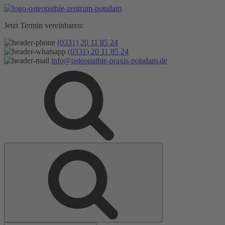
Zum
Inhalt
Jetzt Termin vereinbaren:
springen
(0331) 20 11 85 24
(0331) 20 11 85 24
info@osteopathie-praxis-potsdam.de
Suche
Suche
nach: