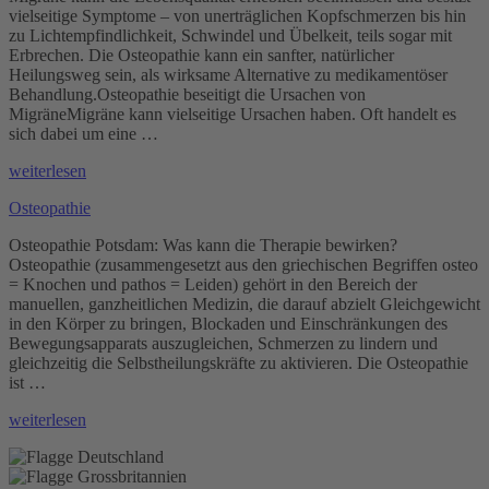
vielseitige Symptome – von unerträglichen Kopfschmerzen bis hin
zu Lichtempfindlichkeit, Schwindel und Übelkeit, teils sogar mit
Erbrechen. Die Osteopathie kann ein sanfter, natürlicher
Heilungsweg sein, als wirksame Alternative zu medikamentöser
Behandlung.Osteopathie beseitigt die Ursachen von
MigräneMigräne kann vielseitige Ursachen haben. Oft handelt es
sich dabei um eine …
„Osteopathie
weiterlesen
gegen
Osteopathie
Migräne“
Osteopathie Potsdam: Was kann die Therapie bewirken?
Osteopathie (zusammengesetzt aus den griechischen Begriffen osteo
= Knochen und pathos = Leiden) gehört in den Bereich der
manuellen, ganzheitlichen Medizin, die darauf abzielt Gleichgewicht
in den Körper zu bringen, Blockaden und Einschränkungen des
Bewegungsapparats auszugleichen, Schmerzen zu lindern und
gleichzeitig die Selbstheilungskräfte zu aktivieren. Die Osteopathie
ist …
„Osteopathie“
weiterlesen