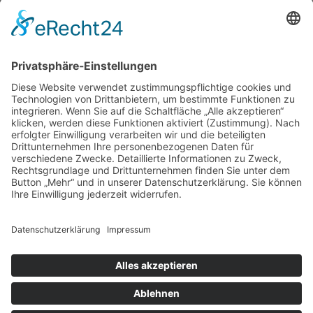
>> AKUTTERMIN
x
Schließen
Privacy Overview
This website uses cookies to improve your experience while you
navigate through the website. Out of these cookies, the cookies that
are categorized as necessary are stored on your browser as they are
as essential for the working of basic functionalities of the website.
We also use third-party cookies that help us analyze and understand
how you use this website. These cookies will be stored in your
browser only with your consent. You also have the option to opt-out
of these cookies. But opting out of some of these cookies may have
an effect on your browsing experience.
Necessary
Necessary
immer aktiv
Necessary cookies are absolutely essential for the website to
function properly. This category only includes cookies that ensures