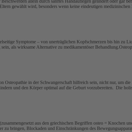
er Beschwerden allein durch sanftes Handauflegen gelindert oder gar b
 Eltern gewählt wird, besonders wenn keine eindeutigen medizinischen
ielseitige Symptome – von unerträglichen Kopfschmerzen bis hin zu Lic
g sein, als wirksame Alternative zu medikamentöser Behandlung.Osteop
n Osteopathie in der Schwangerschaft hilfreich sein, nicht nur, um die
ndern und den Körper optimal auf die Geburt vorzubereiten. Die holis
(zusammengesetzt aus den griechischen Begriffen osteo = Knochen und 
rper zu bringen, Blockaden und Einschränkungen des Bewegungsapparats