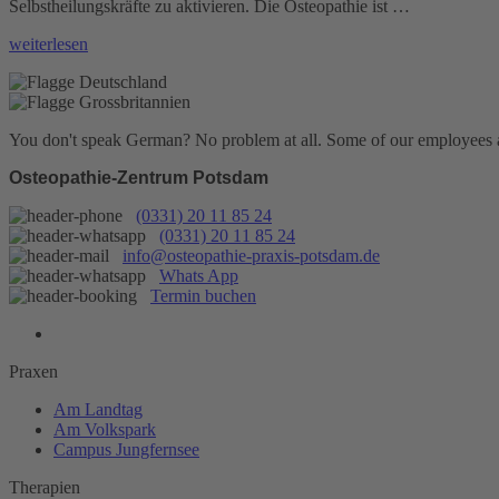
Selbstheilungskräfte zu aktivieren. Die Osteopathie ist …
„Osteopathie“
weiterlesen
You don't speak German? No problem at all.
Some of our employees are
Osteopathie-Zentrum Potsdam
(0331) 20 11 85 24
(0331) 20 11 85 24
info@osteopathie-praxis-potsdam.de
Whats App
Termin buchen
Praxen
Am Landtag
Am Volkspark
Campus Jungfernsee
Therapien