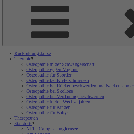
Rückbildungskurse
Therapie
Osteopathie in der Schwangerschaft
Osteopathie gegen Migräne
Osteopathie für Sportler
Osteopathie bei Kieferschmerzen
Osteopathie bei Rückenbeschwerden und Nackenschme
Osteopathie bei Skoliose
Osteopathie bei Verdauungsbeschwerden
Osteopathie in den Wechseljahren
Osteopathie für Kinder
Osteopathie für Babys
Therapeuten
Standorte
NEU: Campus Jungfernsee