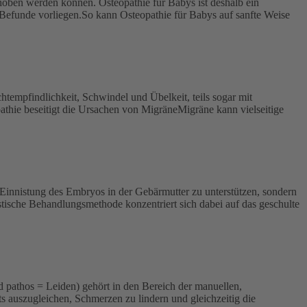
ehoben werden können. Osteopathie für Babys ist deshalb ein
 Befunde vorliegen.So kann Osteopathie für Babys auf sanfte Weise
htempfindlichkeit, Schwindel und Übelkeit, teils sogar mit
athie beseitigt die Ursachen von MigräneMigräne kann vielseitige
 Einnistung des Embryos in der Gebärmutter zu unterstützen, sondern
tische Behandlungsmethode konzentriert sich dabei auf das geschulte
pathos = Leiden) gehört in den Bereich der manuellen,
 auszugleichen, Schmerzen zu lindern und gleichzeitig die