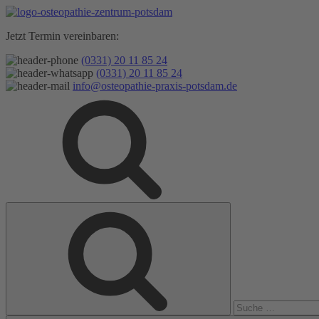
Zum
Inhalt
Jetzt Termin vereinbaren:
springen
(0331) 20 11 85 24
(0331) 20 11 85 24
info@osteopathie-praxis-potsdam.de
Suche
Suche
nach: