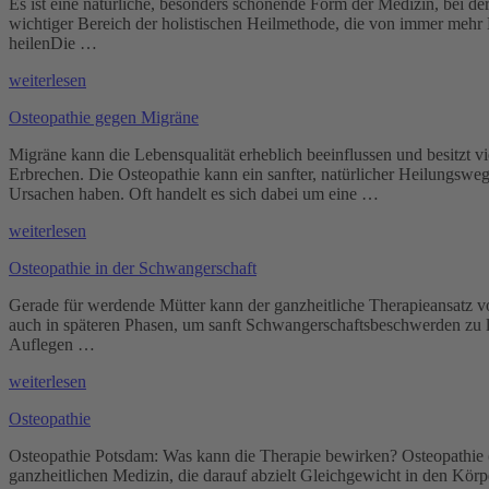
Es ist eine natürliche, besonders schonende Form der Medizin, bei d
wichtiger Bereich der holistischen Heilmethode, die von immer mehr
heilenDie …
„Osteopathie
weiterlesen
für
Osteopathie gegen Migräne
Babys“
Migräne kann die Lebensqualität erheblich beeinflussen und besitzt v
Erbrechen. Die Osteopathie kann ein sanfter, natürlicher Heilungswe
Ursachen haben. Oft handelt es sich dabei um eine …
„Osteopathie
weiterlesen
gegen
Osteopathie in der Schwangerschaft
Migräne“
Gerade für werdende Mütter kann der ganzheitliche Therapieansatz vo
auch in späteren Phasen, um sanft Schwangerschaftsbeschwerden zu li
Auflegen …
„Osteopathie
weiterlesen
in
Osteopathie
der
Schwangerschaft“
Osteopathie Potsdam: Was kann die Therapie bewirken? Osteopathie 
ganzheitlichen Medizin, die darauf abzielt Gleichgewicht in den Kö