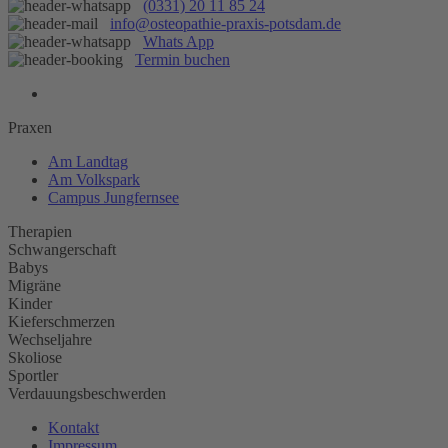
(0331) 20 11 85 24
info@osteopathie-praxis-potsdam.de
Whats App
Termin buchen
Praxen
Am Landtag
Am Volkspark
Campus Jungfernsee
Therapien
Schwangerschaft
Babys
Migräne
Kinder
Kieferschmerzen
Wechseljahre
Skoliose
Sportler
Verdauungsbeschwerden
Kontakt
Impressum