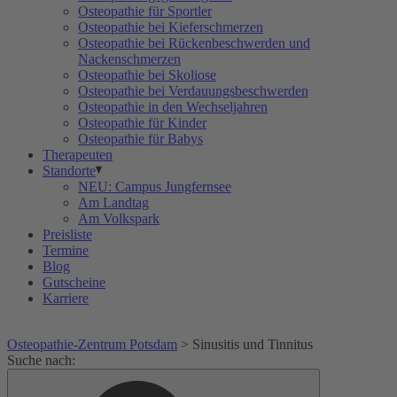
Osteopathie für Sportler
Osteopathie bei Kieferschmerzen
Osteopathie bei Rückenbeschwerden und
Nackenschmerzen
Osteopathie bei Skoliose
Osteopathie bei Verdauungsbeschwerden
Osteopathie in den Wechseljahren
Osteopathie für Kinder
Osteopathie für Babys
Therapeuten
Standorte
NEU: Campus Jungfernsee
Am Landtag
Am Volkspark
Preisliste
Termine
Blog
Gutscheine
Karriere
Osteopathie-Zentrum Potsdam
>
Sinusitis und Tinnitus
Suche nach: