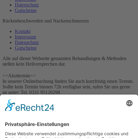
Datenschutz
Gutscheine
Rückenbeschwerden und Nackenschmerzen
Kontakt
Impressum
Datenschutz
Gutscheine
Alle auf dieser Webseite genannten Behandlungen & Methoden
stellen kein Heilversprechen dar.
>>Akuttermin<<
In unserer Onlinebuchung finden Sie auch kurzfristig einen Termin.
Sollte kein Termin binnen 72h verfügbar sein, rufen Sie uns gerne
an unter: Tel. ‎0331 95120298
>> AKUTTERMIN
x
Schließen